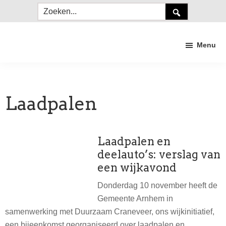
Door
Spring
Spring
Zoeken...
naar
naar
naar
de
de
de
Menu
hoofd
eerste
voettekst
inhoud
sidebar
Duurzaam
Craneveer
Laadpalen
Laadpalen en
deelauto’s: verslag van
een wijkavond
Donderdag 10 november heeft de
Gemeente Arnhem in
samenwerking met Duurzaam Craneveer, ons wijkinitiatief,
een bijeenkomst georganiseerd over laadpalen en