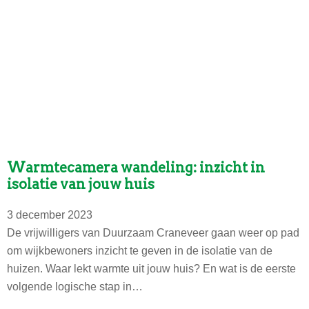
i
a
o
j
n
n
,
d
d
w
e
:
a
r
w
a
d
a
r
)
t
o
j
m
i
Warmtecamera wandeling: inzicht in
e
j
isolatie van jouw huis
n
k
h
a
3 december 2023
o
n
De vrijwilligers van Duurzaam Craneveer gaan weer op pad
e
d
om wijkbewoners inzicht te geven in de isolatie van de
?
o
huizen. Waar lekt warmte uit jouw huis? En wat is de eerste
e
volgende logische stap in…
n