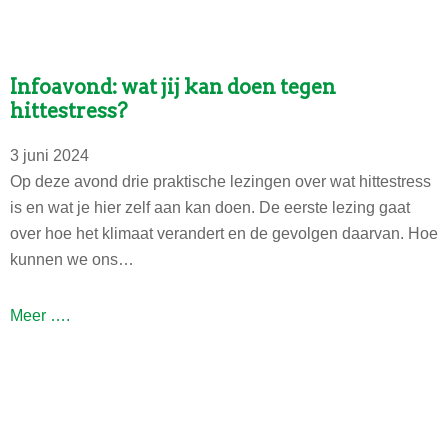
a
o
e
t
n
t
i
d
o
Infoavond: wat jij kan doen tegen
e
:
p
hittestress?
v
d
:
a
e
3 juni 2024
l
n
t
Op deze avond drie praktische lezingen over wat hittestress
o
j
h
is en wat je hier zelf aan kan doen. De eerste lezing gaat
c
o
u
over hoe het klimaat verandert en de gevolgen daarvan. Hoe
a
u
i
kunnen we ons…
t
w
s
i
h
b
e
I
Meer ….
u
a
i
n
i
t
s
f
s
t
v
o
e
e
a
r
r
v