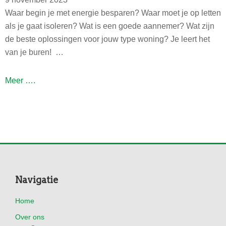
l
Waar begin je met energie besparen? Waar moet je op letten
i
als je gaat isoleren? Wat is een goede aannemer? Wat zijn
n
de beste oplossingen voor jouw type woning? Je leert het
g
van je buren! …
:
i
A
Meer ….
n
p
z
p
i
e
c
l
h
t
t
a
i
a
Footer
n
Navigatie
r
i
t
Home
s
g
Over ons
o
e