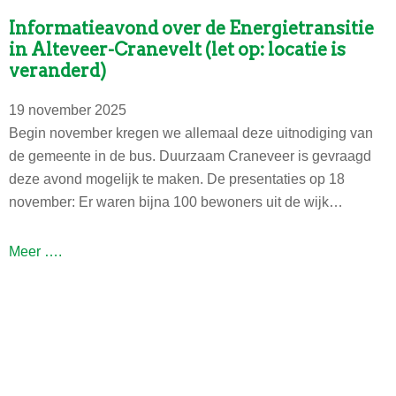
Informatieavond over de Energietransitie
in Alteveer-Cranevelt (let op: locatie is
veranderd)
19 november 2025
Begin november kregen we allemaal deze uitnodiging van
de gemeente in de bus. Duurzaam Craneveer is gevraagd
deze avond mogelijk te maken. De presentaties op 18
november: Er waren bijna 100 bewoners uit de wijk…
I
Meer ….
n
f
o
r
m
a