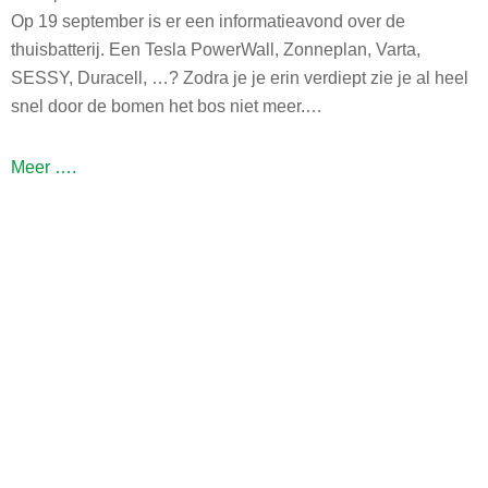
t
i
Op 19 september is er een informatieavond over de
e
n
thuisbatterij. Een Tesla PowerWall, Zonneplan, Varta,
v
g
SESSY, Duracell, …? Zodra je je erin verdiept zie je al heel
e
:
snel door de bomen het bos niet meer.…
e
i
r
n
I
Meer ….
-
z
n
C
i
f
r
c
o
a
h
r
n
t
m
e
i
a
v
n
t
e
i
i
l
s
e
t
o
a
(
l
v
l