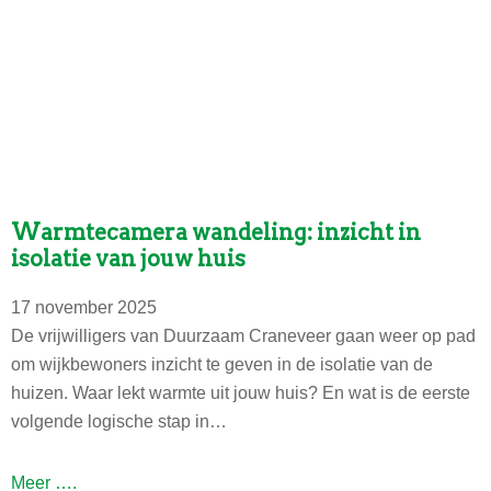
t
i
e
a
v
o
n
d
Warmtecamera wandeling: inzicht in
o
isolatie van jouw huis
v
e
17 november 2025
r
De vrijwilligers van Duurzaam Craneveer gaan weer op pad
d
om wijkbewoners inzicht te geven in de isolatie van de
e
huizen. Waar lekt warmte uit jouw huis? En wat is de eerste
E
volgende logische stap in…
n
e
W
Meer ….