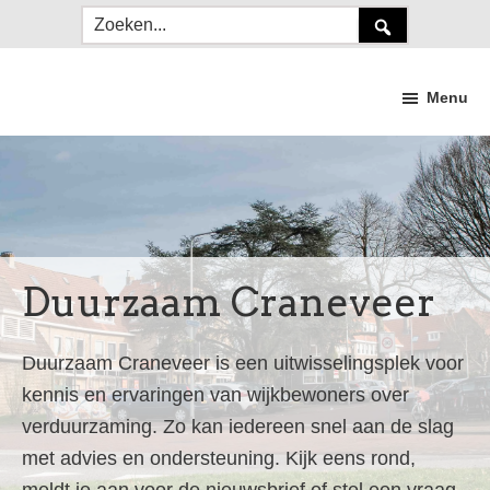
Door
Spring
Zoeken...
naar
naar
de
de
Menu
hoofd
voettekst
inhoud
Duurzaam
Craneveer
Duurzaam Craneveer
Duurzaam Craneveer is een uitwisselingsplek voor
kennis en ervaringen van wijkbewoners over
verduurzaming. Zo kan iedereen snel aan de slag
met advies en ondersteuning. Kijk eens rond,