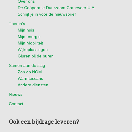
Over ons
l
s
De Coöperatie Duurzaam Craneveer U.A.
a
Schrijf je in voor de nieuwsbrief
p
t
r
Thema’s
i
e
Mijn huis
e
Mijn energie
k
v
Mijn Mobiliteit
k
a
Wijkoplossingen
e
Gluren bij de buren
n
n
j
Samen aan de slag
o
Zon op NOM
Warmtescans
u
Andere diensten
w
Nieuws
h
u
Contact
i
s
Ook een bijdrage leveren?