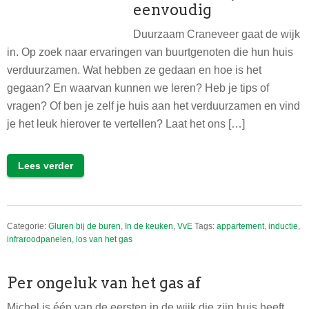
eenvoudig
Duurzaam Craneveer gaat de wijk
in. Op zoek naar ervaringen van buurtgenoten die hun huis
verduurzamen. Wat hebben ze gedaan en hoe is het
gegaan? En waarvan kunnen we leren? Heb je tips of
vragen? Of ben je zelf je huis aan het verduurzamen en vind
je het leuk hierover te vertellen? Laat het ons […]
Lees verder
Categorie:
Gluren bij de buren
,
In de keuken
,
VvE
Tags:
appartement
,
inductie
,
infraroodpanelen
,
los van het gas
Per ongeluk van het gas af
Michel is één van de eersten in de wijk die zijn huis heeft