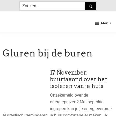
Door
Spring
Spring
Zoeken...
naar
naar
naar
de
de
de
Menu
hoofd
eerste
voettekst
inhoud
sidebar
Duurzaam
Craneveer
Gluren bij de buren
17 November:
buurtavond over het
isoleren van je huis
Onzekerheid over de
energieprijzen? Met beperkte
ingrepen kan je je energieverbruik
al drastisch verminderen, je huis comfortabeler maken, je