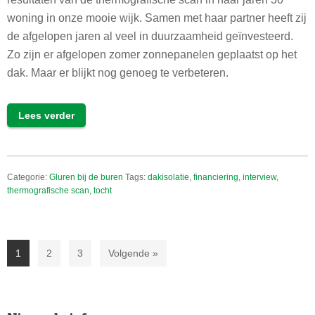
woning in onze mooie wijk. Samen met haar partner heeft zij
de afgelopen jaren al veel in duurzaamheid geïnvesteerd.
Zo zijn er afgelopen zomer zonnepanelen geplaatst op het
dak. Maar er blijkt nog genoeg te verbeteren.
Lees verder
Categorie:
Gluren bij de buren
Tags:
dakisolatie
,
financiering
,
interview
,
thermografische scan
,
tocht
Pagina
Pagina
Pagina
1
2
3
Volgende »