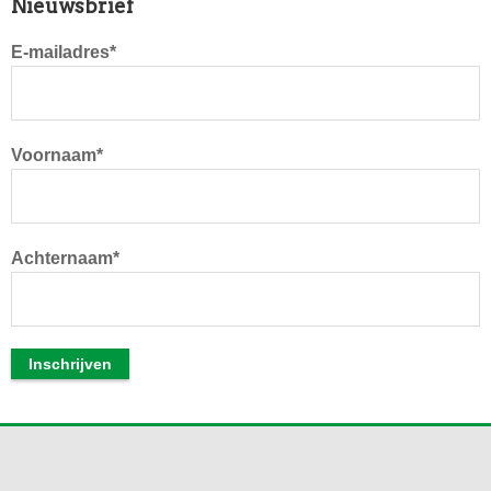
Primaire
Nieuwsbrief
Sidebar
E-mailadres*
Voornaam*
Achternaam*