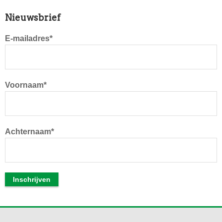
Primaire
Nieuwsbrief
Sidebar
E-mailadres*
Voornaam*
Achternaam*