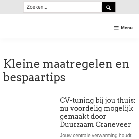
Door
Spring
Spring
Zoeken...
naar
naar
naar
de
de
de
Menu
hoofd
eerste
voettekst
inhoud
sidebar
Duurzaam
Craneveer
Kleine maatregelen en
bespaartips
CV-tuning bij jou thuis:
nu voordelig mogelijk
gemaakt door
Duurzaam Craneveer
Jouw centrale verwarming houdt