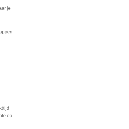
aar je
stappen
)tijd
ole op