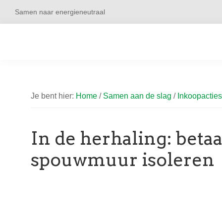
Spring
Door
Spring
Spring
Samen naar energieneutraal
naar
naar
naar
naar
de
de
de
de
hoofdnavigatie
hoofd
eerste
voettekst
inhoud
sidebar
Duurzaam
Craneveer
Je bent hier:
Home
/
Samen aan de slag
/
Inkoopacties
In de herhaling: beta
spouwmuur isoleren