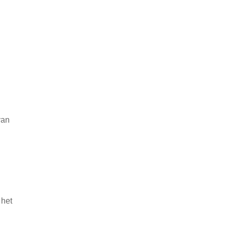
van
n
 het