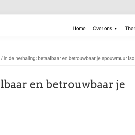
Home
Over ons
The
/
In de herhaling: betaalbaar en betrouwbaar je spouwmuur iso
albaar en betrouwbaar je