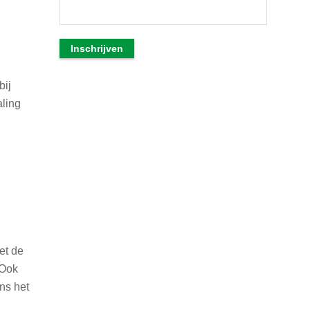
bij
aling
et de
 Ook
ons het