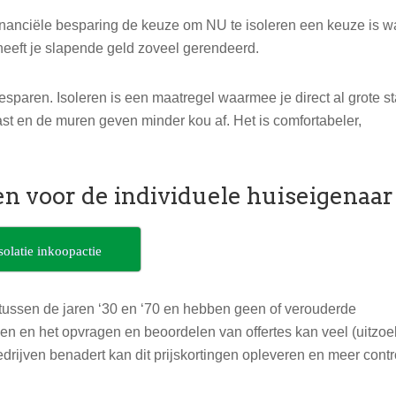
financiële besparing de keuze om NU te isoleren een keuze is w
 heeft je slapende geld zoveel gerendeerd.
esparen. Isoleren is een maatregel waarmee je direct al grote 
st en de muren geven minder kou af. Het is comfortabeler,
n voor de individuele huiseigenaar
solatie inkoopactie
tussen de jaren ‘30 en ‘70 en hebben geen of verouderde
en en het opvragen en beoordelen van offertes kan veel (uitzoek
edrijven benadert kan dit prijskortingen opleveren en meer contr