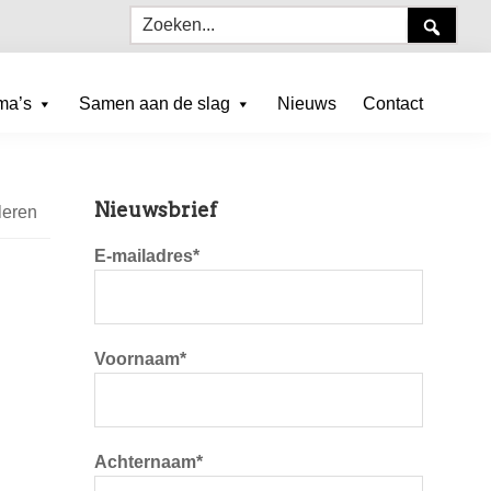
Zoeken...
ma’s
Samen aan de slag
Nieuws
Contact
Primaire
Nieuwsbrief
leren
Sidebar
E-mailadres*
Voornaam*
Achternaam*