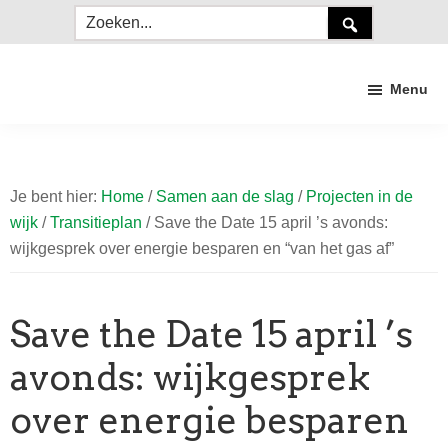
Door
Spring
Spring
Zoeken...
naar
naar
naar
de
de
de
Menu
hoofd
eerste
voettekst
inhoud
sidebar
Duurzaam
Craneveer
Je bent hier:
Home
/
Samen aan de slag
/
Projecten in de
wijk
/
Transitieplan
/
Save the Date 15 april ’s avonds:
wijkgesprek over energie besparen en “van het gas af”
Save the Date 15 april ’s
avonds: wijkgesprek
over energie besparen