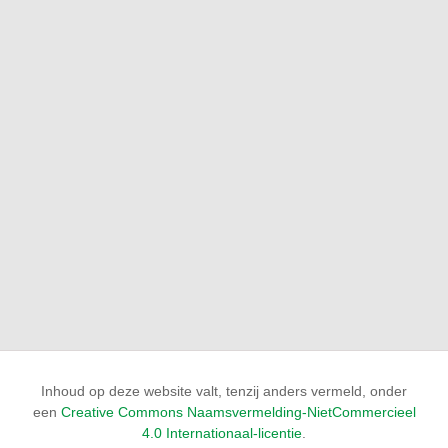
Inhoud op deze website valt, tenzij anders vermeld, onder
een
Creative Commons Naamsvermelding-NietCommercieel
4.0 Internationaal-licentie
.