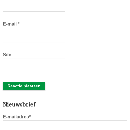
E-mail
*
Site
Primaire
Nieuwsbrief
Sidebar
E-mailadres*