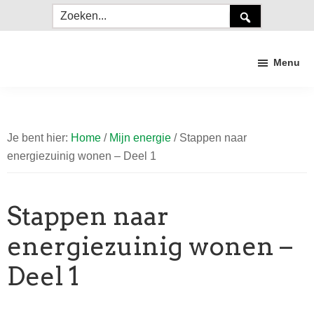
Door
Spring
Spring
Zoeken...
naar
naar
naar
de
de
de
Menu
hoofd
eerste
voettekst
inhoud
sidebar
Duurzaam
Craneveer
Je bent hier:
Home
/
Mijn energie
/
Stappen naar
energiezuinig wonen – Deel 1
Stappen naar
energiezuinig wonen –
Deel 1