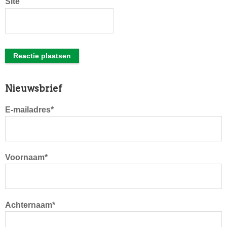
Site
Primaire
Nieuwsbrief
Sidebar
E-mailadres*
Voornaam*
Achternaam*