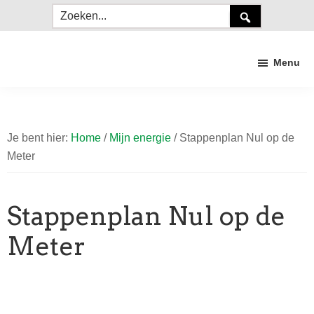
Door
Spring
Spring
Zoeken...
naar
naar
naar
de
de
de
Menu
hoofd
eerste
voettekst
inhoud
sidebar
Duurzaam
Craneveer
Je bent hier:
Home
/
Mijn energie
/
Stappenplan Nul op de
Meter
Stappenplan Nul op de
Meter