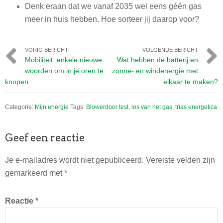
Denk eraan dat we vanaf 2035 wel eens géén gas
meer in huis hebben. Hoe sorteer jij daarop voor?
VORIG BERICHT
VOLGENDE BERICHT
Mobiliteit: enkele nieuwe
Wat hebben de batterij en
woorden om in je oren te
zonne- en windenergie met
knopen
elkaar te maken?
Categorie:
Mijn energie
Tags:
Blowerdoor test
,
los van het gas
,
trias energetica
Lees
Geef een reactie
Interacties
Je e-mailadres wordt niet gepubliceerd.
Vereiste velden zijn
gemarkeerd met
*
Reactie
*