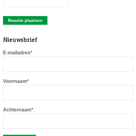
Primaire
Nieuwsbrief
Sidebar
E-mailadres*
Voornaam*
Achternaam*