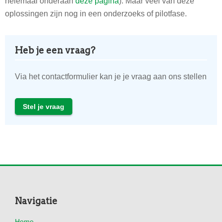
helemaal onderaan
deze pagina
). Maar veel van deze
oplossingen zijn nog in een onderzoeks of pilotfase.
Heb je een vraag?
Via het contactformulier kan je je vraag aan ons stellen
Stel je vraag
Footer
Navigatie
Home