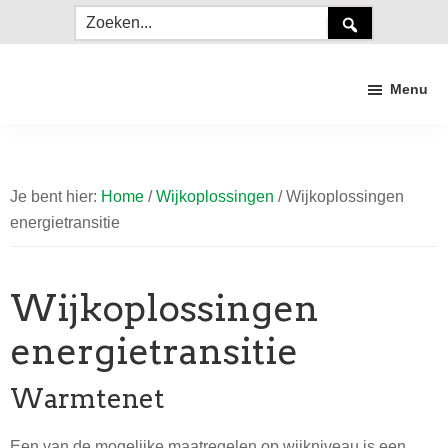
Door
Spring
Zoeken...
naar
naar
de
de
Menu
hoofd
voettekst
inhoud
Duurzaam
Craneveer
Je bent hier:
Home
/
Wijkoplossingen
/
Wijkoplossingen
energietransitie
Wijkoplossingen
energietransitie
Warmtenet
Een van de mogelijke maatregelen op wijkniveau is een