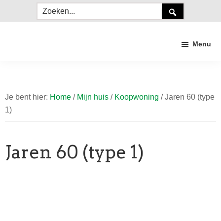
Door
Spring
Zoeken...
naar
naar
de
de
Menu
hoofd
voettekst
inhoud
Duurzaam
Craneveer
Je bent hier:
Home
/
Mijn huis
/
Koopwoning
/
Jaren 60 (type
1)
Jaren 60 (type 1)